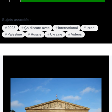
Sujets associés :
2023
Ça discute avec
International
Israël
Palestine
Russie
Ukraine
Vidéos
Pour aller plus loin