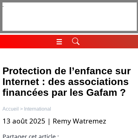
Aller
au
contenu
☰
Menu
Protection de l’enfance sur
Internet : des associations
financées par les Gafam ?
Accueil
>
International
13 août 2025
|
Remy Watremez
Partager cet article :