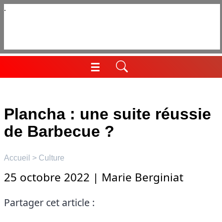
Aller
au
contenu
☰
Menu
Plancha : une suite réussie
de Barbecue ?
Accueil
>
Culture
25 octobre 2022
|
Marie Berginiat
Partager cet article :