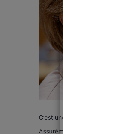
Crédit
C’est une affaire qui avait fait pa
Assurément pas assez au regard d