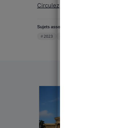
Circulez, y a rien à voir
!
Sujets associés :
2023
Commission européenne
Conf