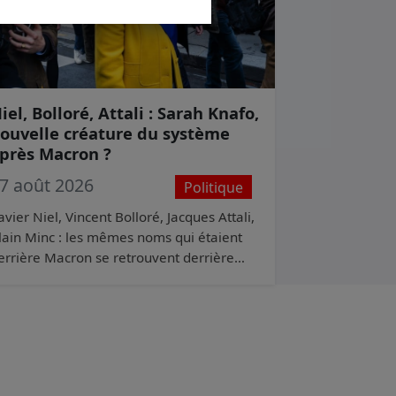
iel, Bolloré, Attali : Sarah Knafo,
ouvelle créature du système
près Macron ?
7 août 2026
Politique
avier Niel, Vincent Bolloré, Jacques Attali,
lain Minc : les mêmes noms qui étaient
errière Macron se retrouvent derrière
arah Knafo. Même système. Autres
ouleurs.