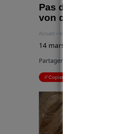
Pas de conflit d’inté
von der Leyen
Accueil
>
International
14 mars 2023
|
Marie Bergini
Partager cet article :
Copier le lien