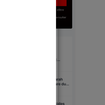
J’accepte, en renseignant mon adresse email, d’être
abonné(e) à la lettre gratuite du Juste Milieu.
Pour en savoir plus sur mes droits, je peux consulter
la
Politique de Confidentialité
.
À lire
Pavillon d’accueil de
l’Assemblée nationale :
nouveau scandale à 53
8 août 2026
millions d’euros
Niel, Bolloré, Attali : Sarah
Knafo, nouvelle créature du
système après Macron ?
7 août 2026
Overdose cachée, suicides