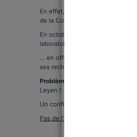
En effet, au centre de cette affai
de la Commission européenne, ri
En octobre 2022, ladite Union eur
laboratoire Orgenesis…
… en offrant deux subventions pou
ses recherches.
Problème
: le directeur de ce lab
Leyen !
Un conflit d’intérêts en bonne et
Pas de l’avis de la commissaire p
Démission sans 