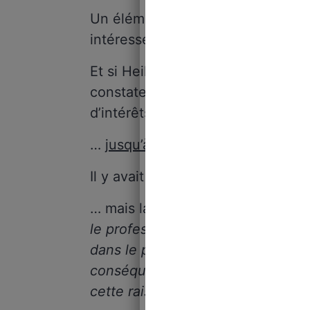
Un élément qui a poussé les Itali
intéressé car le conflit d’intérêts
Et si Heiko von der Leyen s’y est f
constater que ce poste avait été 
d’intérêts d’Ursula…
…
jusqu’à ce qu’il démissionne
!
Il y avait donc de quoi se questio
… mais la commissaire pour la Tr
le professeur Dr. von der Leyen on
dans le processus de demande de s
conséquent, un conflit d’intérêts
cette raison
”.