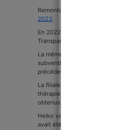
Remontons les faits d’après les r
2023
.
En 2022, plusieurs eurodéputés on
Transparence,
Věra Jourová
, pou
La même année, le laboratoire am
subventions de la part de l’Uni
précédemment.
La filiale italienne de ce laborat
thérapie génique, financé par c
obtenus.
Heiko von der Leyen, mari de la
avait été nommé au conseil de sur