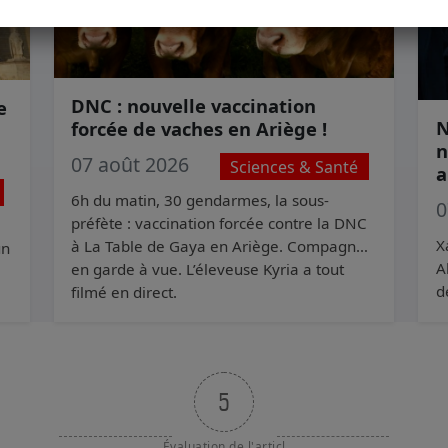
DNC : nouvelle vaccination
e
N
forcée de vaches en Ariège !
n
07 août 2026
Sciences & Santé
a
6h du matin, 30 gendarmes, la sous-
0
préfète : vaccination forcée contre la DNC
X
à La Table de Gaya en Ariège. Compagnon
un
A
en garde à vue. L’éleveuse Kyria a tout
d
filmé en direct.
S
c
5
Évaluation de l'articl