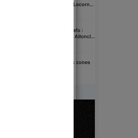
passés sous silence : Lecornu
dans la tourmente ?
7 août 2026
Xavier Niel – Sarah Knafo :
pressions sur Charles Alloncle
et la Commission d’enquête
6 août 2026
sur l’audiovisuel public ?
Attentat d’Annecy : les zones
d’ombre
6 août 2026