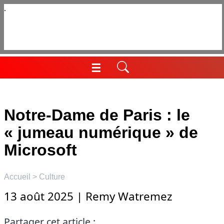
Aller
au
contenu
☰
Menu
Notre-Dame de Paris : le
« jumeau numérique » de
Microsoft
Accueil
>
Culture
13 août 2025
|
Remy Watremez
Partager cet article :