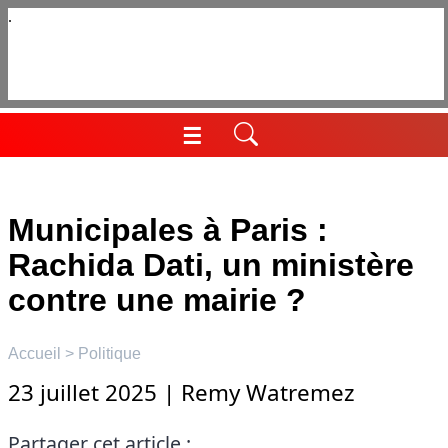
Aller
au
contenu
☰
Menu
Municipales à Paris :
Rachida Dati, un ministère
contre une mairie ?
Accueil
>
Politique
23 juillet 2025
|
Remy Watremez
Partager cet article :