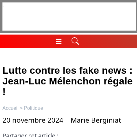
Aller
au
contenu
☰
Menu
Lutte contre les fake news :
Jean-Luc Mélenchon régale
!
Accueil
>
Politique
20 novembre 2024
|
Marie Berginiat
Partager cet article :