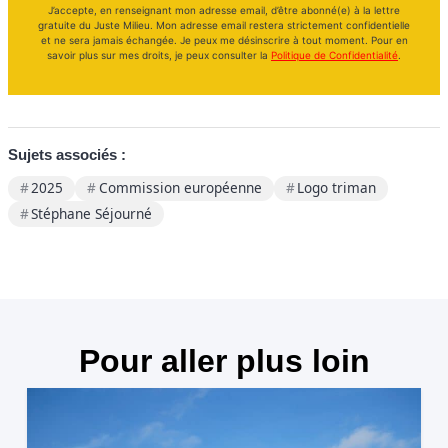
J’accepte, en renseignant mon adresse email, d’être abonné(e) à la lettre
gratuite du Juste Milieu. Mon adresse email restera strictement confidentielle
et ne sera jamais échangée. Je peux me désinscrire à tout moment. Pour en
savoir plus sur mes droits, je peux consulter la
Politique de Confidentialité
.
Sujets associés :
2025
Commission européenne
Logo triman
Stéphane Séjourné
Pour aller plus loin