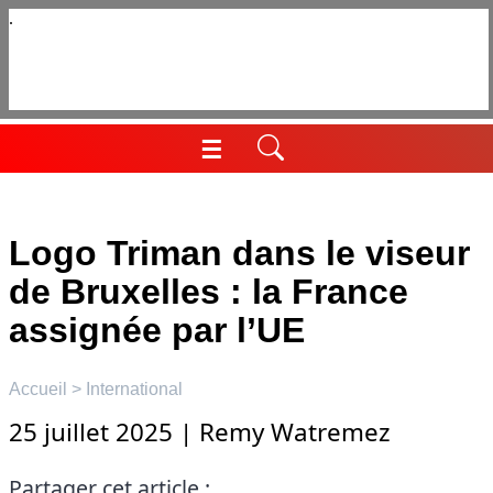
Aller
au
contenu
☰
Menu
Logo Triman dans le viseur
de Bruxelles : la France
assignée par l’UE
Accueil
>
International
25 juillet 2025
|
Remy Watremez
Partager cet article :