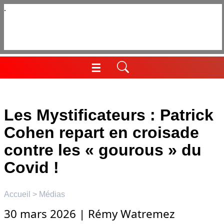
Aller
au
contenu
☰
Menu
Les Mystificateurs : Patrick
Cohen repart en croisade
contre les « gourous » du
Covid !
Accueil
>
Médias
30 mars 2026
|
Rémy Watremez