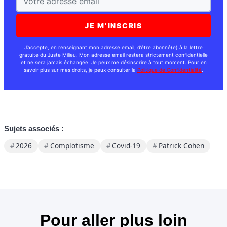
J’accepte, en renseignant mon adresse email, d’être abonné(e) à la lettre
gratuite du Juste Milieu. Mon adresse email restera strictement confidentielle
et ne sera jamais échangée. Je peux me désinscrire à tout moment. Pour en
savoir plus sur mes droits, je peux consulter la
Politique de Confidentialité
.
Sujets associés :
2026
Complotisme
Covid-19
Patrick Cohen
Pour aller plus loin