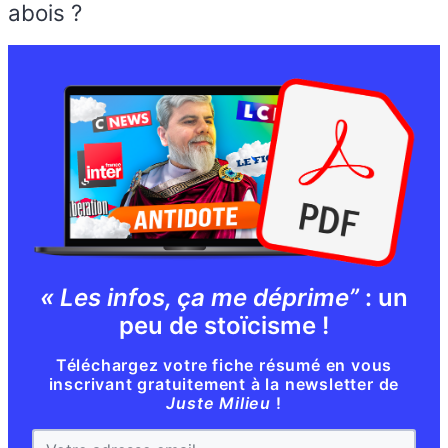
abois ?
« Les infos, ça me déprime”
: un
peu de stoïcisme !
Téléchargez votre fiche résumé en vous
inscrivant gratuitement à la newsletter de
Juste Milieu
!