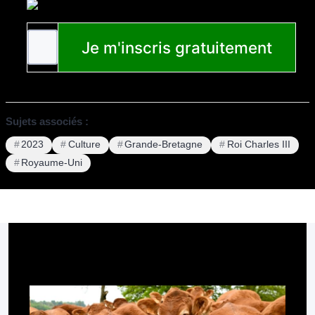
Sujets associés :
2023
Culture
Grande-Bretagne
Roi Charles III
Royaume-Uni
Pour aller plus loin