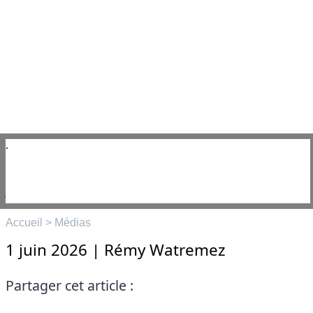
Aller
au
contenu
☰
Menu
Les 15 Commandements du
journaliste parfait
Accueil
>
Médias
1 juin 2026
|
Rémy Watremez
Partager cet article :