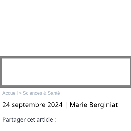
Aller
au
contenu
☰
Menu
Le Doliprane bientôt vendu
aux USA ?
Accueil
>
Sciences & Santé
24 septembre 2024
|
Marie Berginiat
Partager cet article :