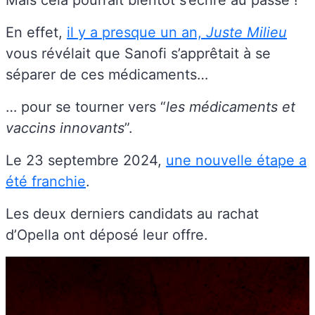
Mais cela pourrait bientôt s’écrire au passé !
En effet,
il y a presque un an,
Juste Milieu
vous révélait que Sanofi s’apprêtait à se
séparer de ces médicaments…
… pour se tourner vers “
les médicaments et
vaccins innovants
”.
Le 23 septembre 2024,
une nouvelle étape a
été franchie
.
Les deux derniers candidats au rachat
d’Opella ont déposé leur offre.