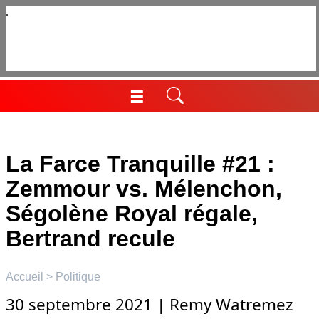
Aller
au
contenu
☰
Menu
La Farce Tranquille #21 :
Zemmour vs. Mélenchon,
Ségolène Royal régale,
Bertrand recule
Accueil
>
Politique
30 septembre 2021
|
Remy Watremez