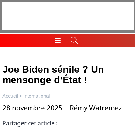
Aller
au
contenu
☰
Menu
Joe Biden sénile ? Un
mensonge d’État !
Accueil
>
International
28 novembre 2025
|
Rémy Watremez
Partager cet article :