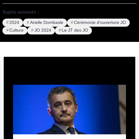
Sujets associés :
2024
Arielle Dombasle
Cérémonie d'ouverture JO
Culture
JO 2024
Le JT des JO
Pour aller plus loin