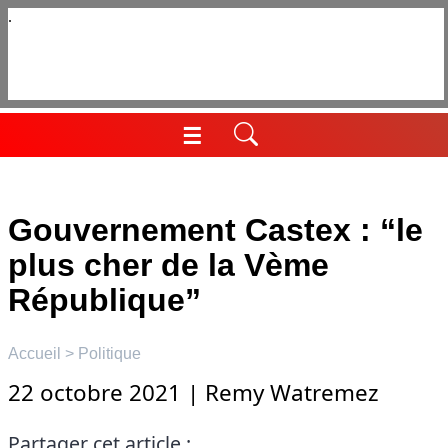
Aller
au
contenu
☰
Menu
Gouvernement Castex : “le
plus cher de la Vème
République”
Accueil
>
Politique
22 octobre 2021
|
Remy Watremez
Partager cet article :