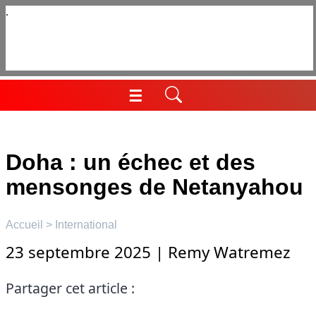
Aller
au
contenu
☰
Menu
Doha : un échec et des
mensonges de Netanyahou
Accueil
>
International
23 septembre 2025
|
Remy Watremez
Partager cet article :