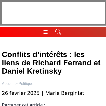
Aller
au
contenu
☰
Menu
Conflits d’intérêts : les
liens de Richard Ferrand et
Daniel Kretinsky
Accueil
>
Politique
26 février 2025
|
Marie Berginiat
Partager cet article :