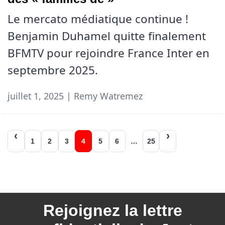
Le mercato médiatique continue !
Benjamin Duhamel quitte finalement
BFMTV pour rejoindre France Inter en
septembre 2025.
juillet 1, 2025 | Remy Watremez
Navigation
1
2
3
4
5
6
…
25
des
articles
Rejoignez la
lettre