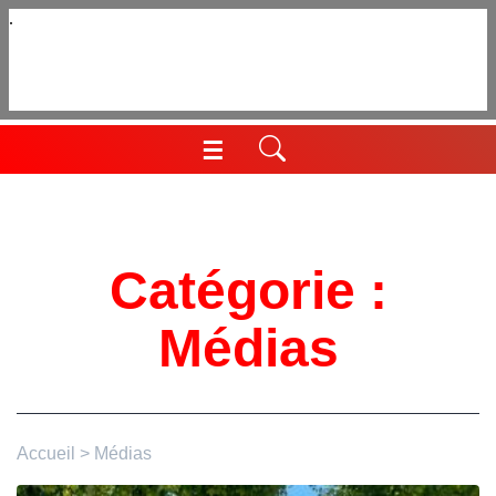
Aller
au
contenu
☰
Menu
Catégorie :
Médias
Accueil
>
Médias