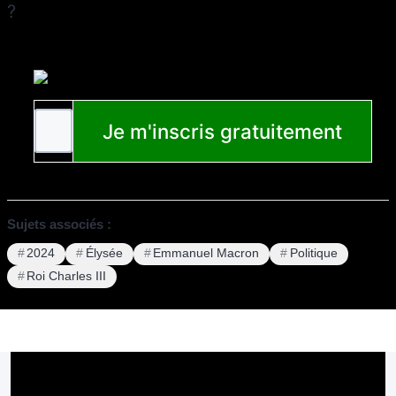
?
Sujets associés :
2024
Élysée
Emmanuel Macron
Politique
Roi Charles III