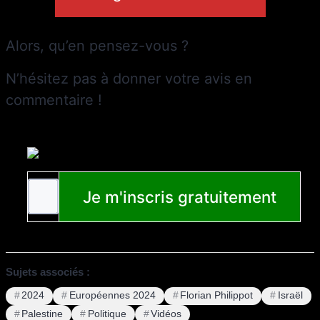
Alors, qu’en pensez-vous ?
N’hésitez pas à donner votre avis en
commentaire !
Sujets associés :
2024
Européennes 2024
Florian Philippot
Israël
Palestine
Politique
Vidéos