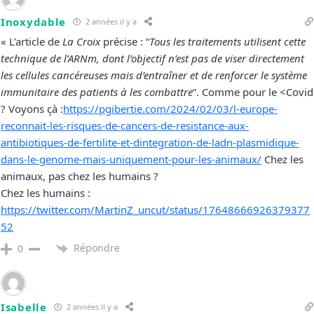
Inoxydable
2 années il y a
« L’article de
La Croix
précise : “
Tous les traitements utilisent cette
technique de l’ARNm, dont l’objectif n’est pas de viser directement
les cellules cancéreuses mais d’entraîner et de renforcer le système
immunitaire des patients à les combattre
”. Comme pour le <Covid
? Voyons çà :
https://pgibertie.com/2024/02/03/l-europe-
reconnait-les-risques-de-cancers-de-resistance-aux-
antibiotiques-de-fertilite-et-dintegration-de-ladn-plasmidique-
dans-le-genome-mais-uniquement-pour-les-animaux/
Chez les
animaux, pas chez les humains ?
Chez les humains :
https://twitter.com/MartinZ_uncut/status/17648666926379377
52
Répondre
0
Isabelle
2 années il y a