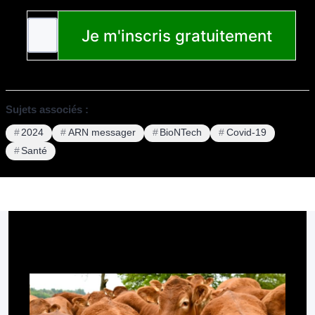
Sujets associés :
2024
ARN messager
BioNTech
Covid-19
Santé
Pour aller plus loin