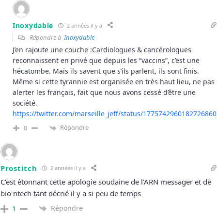
Inoxydable
2 années il y a
Répondre à
Inoxydable
J’en rajoute une couche :Cardiologues & cancérologues
reconnaissent en privé que depuis les “vaccins”, c’est une
hécatombe. Mais ils savent que s’ils parlent, ils sont finis.
Même si cette tyrannie est organisée en très haut lieu, ne pas
alerter les français, fait que nous avons cessé d’être une
société.
https://twitter.com/marseille_jeff/status/1775742960182726860
Répondre
0
Prostitch
2 années il y a
C’est étonnant cette apologie soudaine de l’ARN messager et de
bio ntech tant décrié il y a si peu de temps
Répondre
1