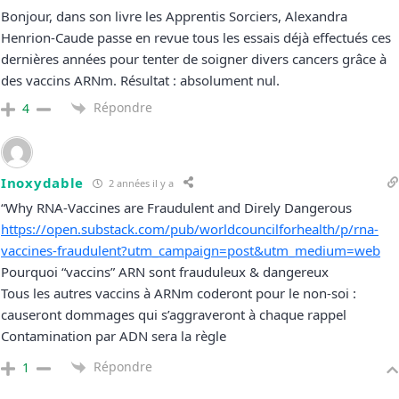
Bonjour, dans son livre les Apprentis Sorciers, Alexandra
Henrion-Caude passe en revue tous les essais déjà effectués ces
dernières années pour tenter de soigner divers cancers grâce à
des vaccins ARNm. Résultat : absolument nul.
Répondre
4
Inoxydable
2 années il y a
“Why RNA-Vaccines are Fraudulent and Direly Dangerous
https://open.substack.com/pub/worldcouncilforhealth/p/rna-
vaccines-fraudulent?utm_campaign=post&utm_medium=web
Pourquoi “vaccins” ARN sont frauduleux & dangereux
Tous les autres vaccins à ARNm coderont pour le non-soi :
causeront dommages qui s’aggraveront à chaque rappel
Contamination par ADN sera la règle
Répondre
1