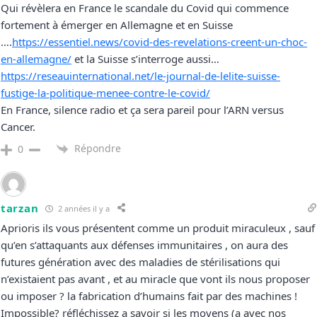
Qui révèlera en France le scandale du Covid qui commence
fortement à émerger en Allemagne et en Suisse
….
https://essentiel.news/covid-des-revelations-creent-un-choc-
en-allemagne/
et la Suisse s’interroge aussi…
https://reseauinternational.net/le-journal-de-lelite-suisse-
fustige-la-politique-menee-contre-le-covid/
En France, silence radio et ça sera pareil pour l’ARN versus
Cancer.
Répondre
0
tarzan
2 années il y a
Aprioris ils vous présentent comme un produit miraculeux , sauf
qu’en s’attaquants aux défenses immunitaires , on aura des
futures génération avec des maladies de stérilisations qui
n’existaient pas avant , et au miracle que vont ils nous proposer
ou imposer ? la fabrication d’humains fait par des machines !
Impossible? réfléchissez a savoir si les moyens (a avec nos