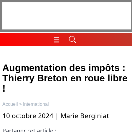
Aller
au
contenu
☰
Menu
Augmentation des impôts :
Thierry Breton en roue libre
!
Accueil
>
International
10 octobre 2024
|
Marie Berginiat
Partager cet article :