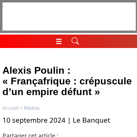
Aller
au
contenu
☰
Menu
Alexis Poulin :
« Françafrique : crépuscule
d’un empire défunt »
Accueil
>
Médias
10 septembre 2024
|
Le Banquet
Partager cet article :