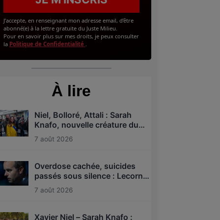
J’accepte, en renseignant mon adresse email, d’être
abonné(e) à la lettre gratuite du Juste Milieu.
Pour en savoir plus sur mes droits, je peux consulter
la
Politique de Confidentialité
.
À lire
Niel, Bolloré, Attali : Sarah
Knafo, nouvelle créature du
système après Macron ?
7 août 2026
Overdose cachée, suicides
passés sous silence : Lecornu
dans la tourmente ?
7 août 2026
Xavier Niel – Sarah Knafo :