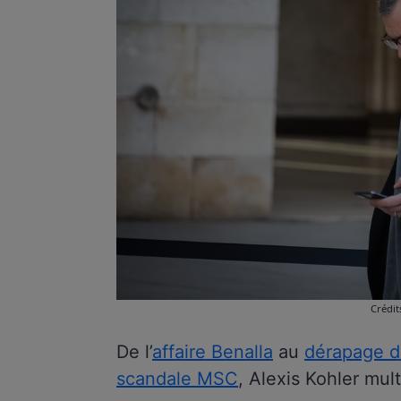
Crédit
De l’
affaire Benalla
au
dérapage d
scandale MSC
, Alexis Kohler mult