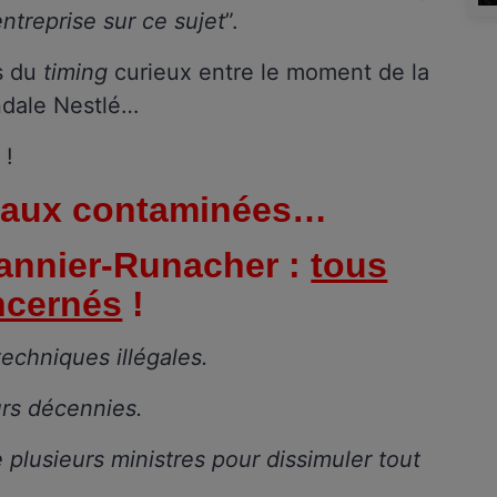
entreprise sur ce sujet
”.
s du
timing
curieux entre le moment de la
ndale Nestlé…
!
 eaux contaminées…
annier-Runacher :
tous
ncernés
!
techniques illégales.
eurs décennies.
 plusieurs ministres pour dissimuler tout