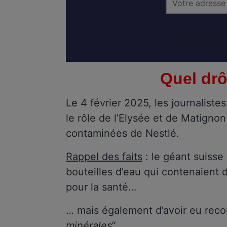
J’accepte, en renseignant
adresse email restera st
tout moment. Pour en 
Quel drô
Le 4 février 2025, les journaliste
le rôle de l’Elysée et de Matigno
contaminées de Nestlé.
Rappel des faits
: le géant suisse
bouteilles d’eau qui contenaient 
pour la santé…
… mais également d’avoir eu reco
minérales
”.