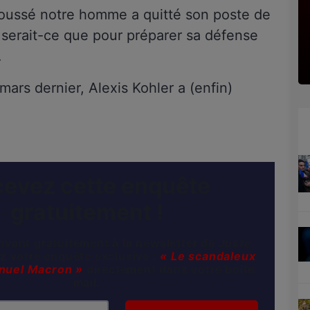
 poussé notre homme a quitté son poste de
e serait-ce que pour préparer sa défense
…
mars dernier, Alexis Kohler a (enfin)
evez cette enquête
gratuitement !
ivant gratuitement à la newsletter de
Juste
ez votre enquête exclusive :
« Le scandaleux
nuel Macron »
directement dans votre boite
mail.