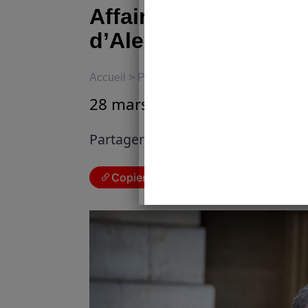
Affaire Nestlé, la vr
d’Alexis Kohler ?
Accueil
>
Politique
28 mars 2025
|
Marie Bergini
Partager cet article :
Copier le lien