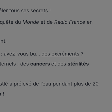
véler tous ses secrets !
nquête du
Monde
et de
Radio France
en
ent.
é : avez-vous bu…
des excréments
?
ternels : des
cancers
et des
stérilités
tlé a prélevé de l’eau pendant plus de 20
n
!