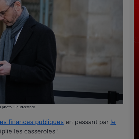
s photo : Shutterstock
es finances publiques
en passant par
le
iplie les casseroles !