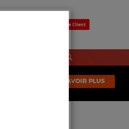
Espace Client
dages
Contact