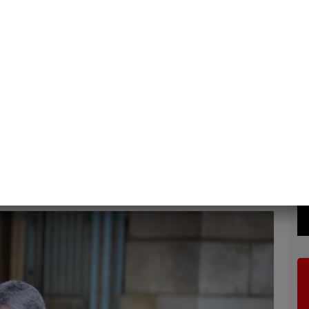
aie raison du départ
at