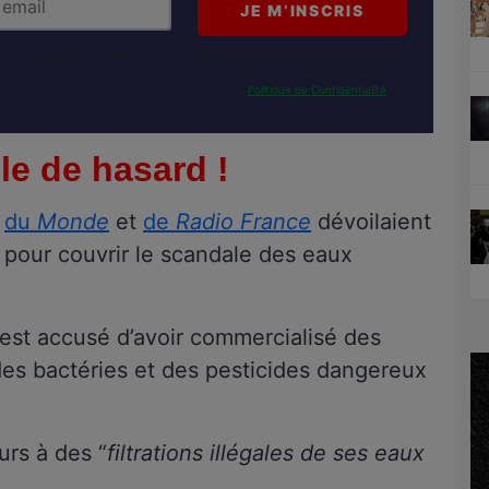
 mon adresse email, d’être abonné(e) à la lettre gratuite du Juste Milieu. Mon
rictement confidentielle et ne sera jamais échangée. Je peux me désinscrire à
savoir plus sur mes droits, je peux consulter la
Politique de Confidentialité
.
le de hasard !
s
du
Monde
et
de
Radio France
dévoilaient
n pour couvrir le scandale des eaux
 est accusé d’avoir commercialisé des
des bactéries et des pesticides dangereux
urs à des “
filtrations illégales de ses eaux