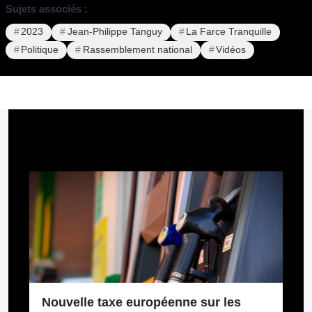
Sujets associés :
2023
Jean-Philippe Tanguy
La Farce Tranquille
Politique
Rassemblement national
Vidéos
Pour aller plus loin
Nouvelle taxe européenne sur les