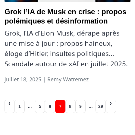
Grok l’IA de Musk en crise : propos
polémiques et désinformation
Grok, l’IA d’Elon Musk, dérape après
une mise à jour : propos haineux,
éloge d’Hitler, insultes politiques…
Scandale autour de xAI en juillet 2025.
juillet 18, 2025 | Remy Watremez
Navigation
1
…
5
6
7
8
9
…
29
des
articles