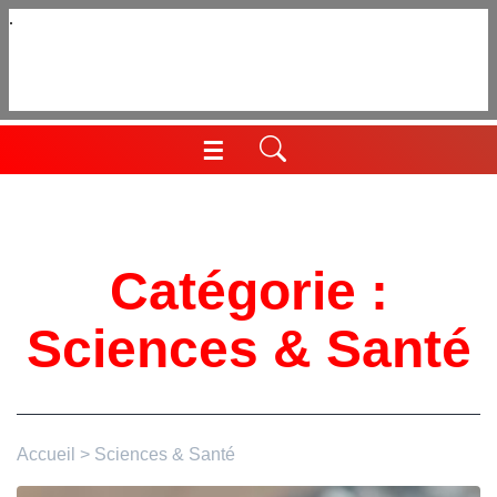
Aller
au
contenu
☰
Menu
Catégorie :
Sciences & Santé
Accueil
>
Sciences & Santé